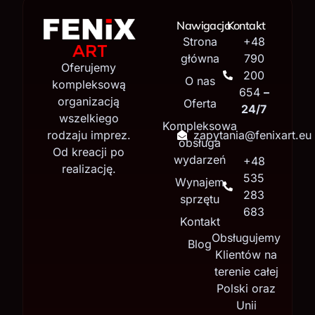
Nawigacja
Kontakt
Strona
+48
główna
790
Oferujemy
200
O nas
kompleksową
654
–
organizacją
Oferta
24/7
wszelkiego
Kompleksowa
rodzaju imprez.
zapytania@fenixart.eu
obsługa
Od kreacji po
wydarzeń
+48
realizację.
535
Wynajem
283
sprzętu
683
Kontakt
Obsługujemy
Blog
Klientów na
terenie całej
Polski oraz
Unii