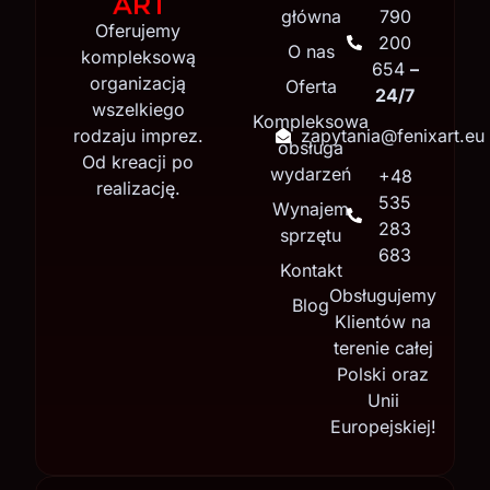
główna
790
Oferujemy
200
O nas
kompleksową
654
–
organizacją
Oferta
24/7
wszelkiego
Kompleksowa
rodzaju imprez.
zapytania@fenixart.eu
obsługa
Od kreacji po
wydarzeń
+48
realizację.
535
Wynajem
283
sprzętu
683
Kontakt
Obsługujemy
Blog
Klientów na
terenie całej
Polski oraz
Unii
Europejskiej!