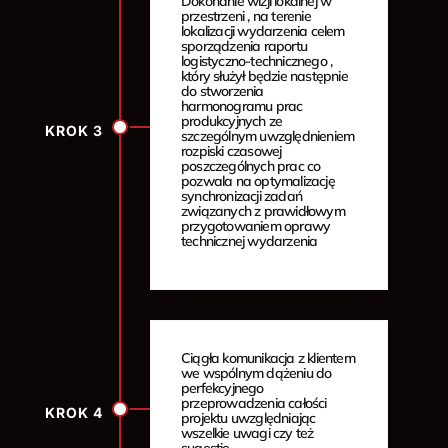
Dokonanie wizji lokalnej w
przestrzeni , na terenie
lokalizacji wydarzenia celem
sporządzenia raportu
logistyczno-technicznego ,
który służył będzie następnie
do stworzenia
harmonogramu prac
produkcyjnych ze
KROK 3
szczególnym uwzględnieniem
rozpiski czasowej
poszczególnych prac co
pozwala na optymalizację
synchronizacji zadań
związanych z prawidłowym
przygotowaniem oprawy
technicznej wydarzenia
Ciągła komunikacja z klientem
we wspólnym dążeniu do
perfekcyjnego
przeprowadzenia całości
KROK 4
projektu uwzględniając
wszelkie uwagi czy też