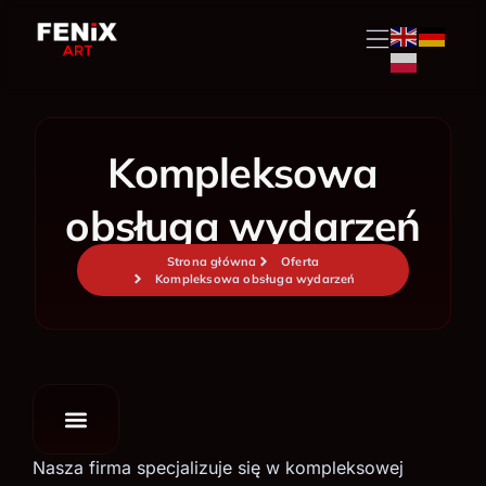
Przejdź
do
treści
Kompleksowa
obsługa wydarzeń
Strona główna
Oferta
Kompleksowa obsługa wydarzeń
Nasza firma specjalizuje się w kompleksowej