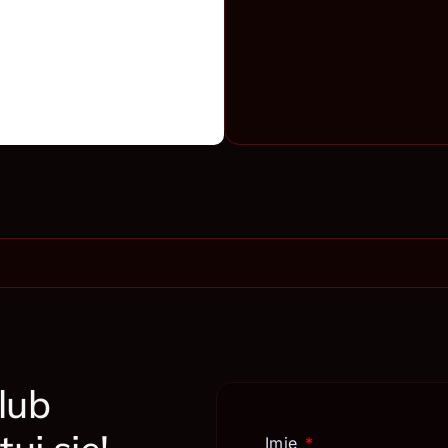
lub
Imię