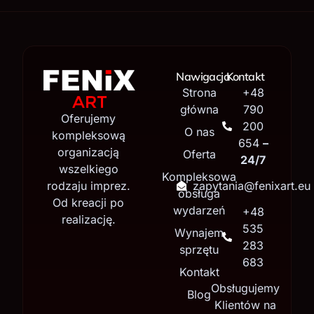
Nawigacja
Kontakt
Strona
+48
główna
790
Oferujemy
200
O nas
kompleksową
654
–
organizacją
Oferta
24/7
wszelkiego
Kompleksowa
rodzaju imprez.
zapytania@fenixart.eu
obsługa
Od kreacji po
wydarzeń
+48
realizację.
535
Wynajem
283
sprzętu
683
Kontakt
Obsługujemy
Blog
Klientów na