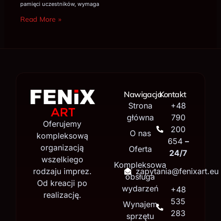
pamięci uczestników, wymaga
Read More »
Nawigacja
Kontakt
Strona
+48
główna
790
Oferujemy
200
O nas
kompleksową
654
–
organizacją
Oferta
24/7
wszelkiego
Kompleksowa
rodzaju imprez.
zapytania@fenixart.eu
obsługa
Od kreacji po
wydarzeń
+48
realizację.
535
Wynajem
283
sprzętu