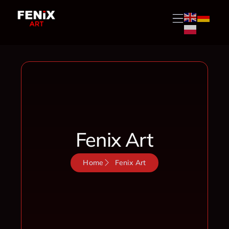
Przejdź
do
treści
Fenix Art
Home
Fenix Art