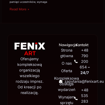
pamięci uczestników, wymaga
Read More »
Nawigacja
Kontakt
Strona
+48
główna
790
Oferujemy
200
O nas
kompleksową
654
–
organizacją
Oferta
24/7
wszelkiego
Kompleksowa
rodzaju imprez.
zapytania@fenixart.eu
obsługa
Od kreacji po
wydarzeń
+48
realizację.
535
Wynajem
283
sprzętu